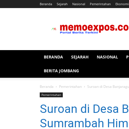
Beranda
Sejarah
Nasional
Pemerintahan
Ekonomi
memoexpos.co
BERANDA
SEJARAH
NASIONAL
P
BERITA JOMBANG
Beranda
Pemerintahan
Suroan di Desa Banjarag
Pemerintahan
Suroan di Desa 
Sumrambah Himb