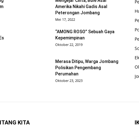
ng
Mengejar Cinta, Bule Asal
P
um
Amerika Nikahi Gadis Asal
H
Peterongan Jombang
Mei 17, 2022
Pe
Po
“AMONG ROSO” Sebuah Gaya
Es
Kepemimpinan
P
Oktober 22, 2019
So
E
Merasa Ditipu, Warga Jombang
O
Polisikan Pengembang
Perumahan
J
Oktober 23, 2023
NTANG KITA
I