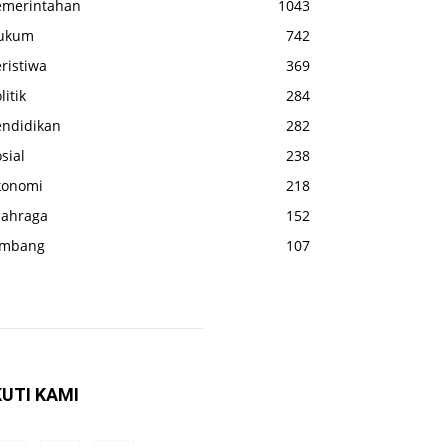
emerintahan
1043
ukum
742
ristiwa
369
litik
284
endidikan
282
sial
238
konomi
218
lahraga
152
ombang
107
KUTI KAMI