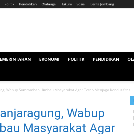
Politik
Pendidikan
Olahraga
Hukum
Sosial
Berita Jombang
EMERINTAHAN
EKONOMI
POLITIK
PENDIDIKAN
OL
ung, Wabup Sumrambah Himbau Masyarakat Agar Tetap Menjaga Kondusifitas...
Banjaragung, Wabup
au Masyarakat Agar