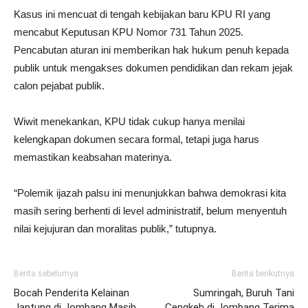
Kasus ini mencuat di tengah kebijakan baru KPU RI yang
mencabut Keputusan KPU Nomor 731 Tahun 2025.
Pencabutan aturan ini memberikan hak hukum penuh kepada
publik untuk mengakses dokumen pendidikan dan rekam jejak
calon pejabat publik.
Wiwit menekankan, KPU tidak cukup hanya menilai
kelengkapan dokumen secara formal, tetapi juga harus
memastikan keabsahan materinya.
“Polemik ijazah palsu ini menunjukkan bahwa demokrasi kita
masih sering berhenti di level administratif, belum menyentuh
nilai kejujuran dan moralitas publik,” tutupnya.
Berita sebelumya
Berita berikutnya
Bocah Penderita Kelainan
Sumringah, Buruh Tani
Jantung di Jombang Masih
Cengkeh di Jombang Terima