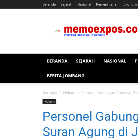
Beranda
Sejarah
Nasional
Pemerintahan
Ekonomi
memoexpos.co
BERANDA
SEJARAH
NASIONAL
P
BERITA JOMBANG
Beranda
Hukum
Personel Gabungan Amankan Tra
Hukum
Personel Gabung
Suran Agung di