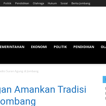
Politik
Pendidikan
Olahraga
Hukum
Sosial
Berita Jombang
EMERINTAHAN
EKONOMI
POLITIK
PENDIDIKAN
OL
disi Suran Agung di Jombang
an Amankan Tradisi
 Jombang