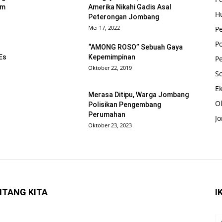
um
Amerika Nikahi Gadis Asal
H
Peterongan Jombang
Mei 17, 2022
Pe
Po
“AMONG ROSO” Sebuah Gaya
Es
Kepemimpinan
P
Oktober 22, 2019
So
E
Merasa Ditipu, Warga Jombang
O
Polisikan Pengembang
Perumahan
J
Oktober 23, 2023
NTANG KITA
I