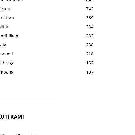
ukum
742
ristiwa
369
litik
284
endidikan
282
sial
238
konomi
218
lahraga
152
ombang
107
KUTI KAMI