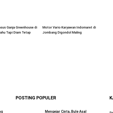
asus Ganja Greenhouse di
Motor Vario Karyawan Indomaret di
ahu Tapi Diam Tetap
Jombang Digondol Maling
POSTING POPULER
K
ng
Mengejar Cinta, Bule Asal
P