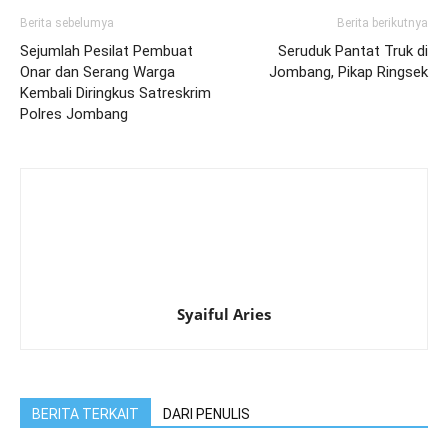
Berita sebelumya
Berita berikutnya
Sejumlah Pesilat Pembuat
Seruduk Pantat Truk di
Onar dan Serang Warga
Jombang, Pikap Ringsek
Kembali Diringkus Satreskrim
Polres Jombang
Syaiful Aries
BERITA TERKAIT
DARI PENULIS