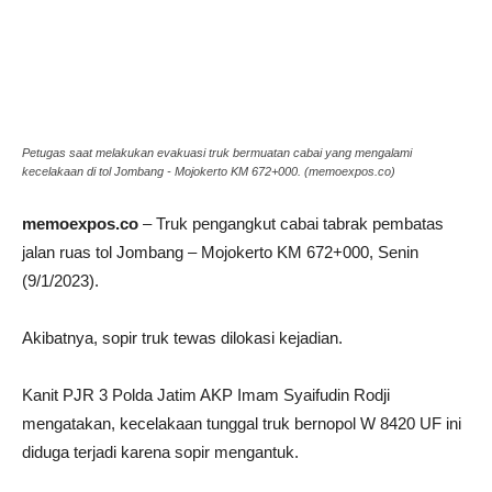
Petugas saat melakukan evakuasi truk bermuatan cabai yang mengalami
kecelakaan di tol Jombang - Mojokerto KM 672+000. (memoexpos.co)
memoexpos.co
– Truk pengangkut cabai tabrak pembatas
jalan ruas tol Jombang – Mojokerto KM 672+000, Senin
(9/1/2023).
Akibatnya, sopir truk tewas dilokasi kejadian.
Kanit PJR 3 Polda Jatim AKP Imam Syaifudin Rodji
mengatakan, kecelakaan tunggal truk bernopol W 8420 UF ini
diduga terjadi karena sopir mengantuk.