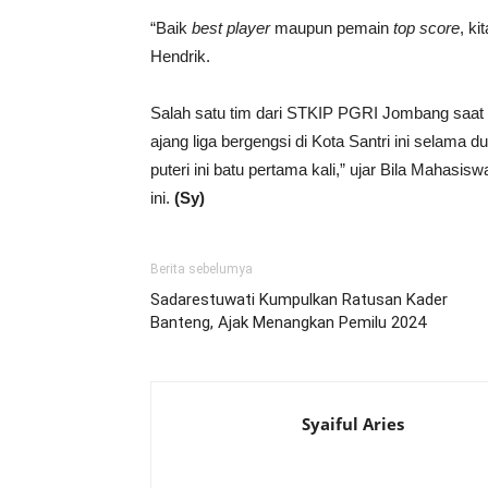
“Baik
best player
maupun pemain
top
score
, ki
Hendrik.
Salah satu tim dari STKIP PGRI Jombang saa
ajang liga bergengsi di Kota Santri ini selama d
puteri ini batu pertama kali,” ujar Bila Mahas
ini.
(Sy)
Berita sebelumya
Sadarestuwati Kumpulkan Ratusan Kader
Banteng, Ajak Menangkan Pemilu 2024
Syaiful Aries