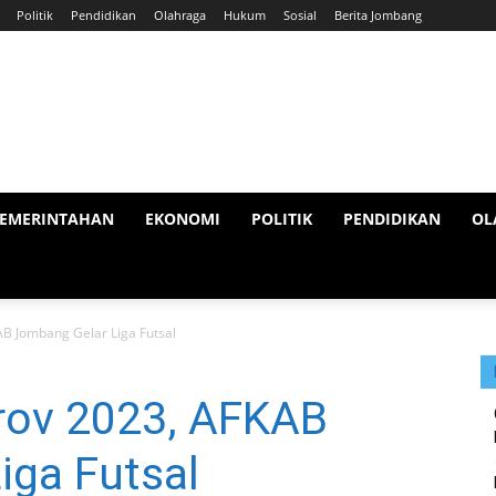
Politik
Pendidikan
Olahraga
Hukum
Sosial
Berita Jombang
EMERINTAHAN
EKONOMI
POLITIK
PENDIDIKAN
OL
B Jombang Gelar Liga Futsal
rov 2023, AFKAB
iga Futsal