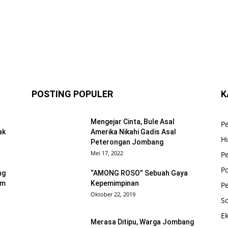
POSTING POPULER
K
Mengejar Cinta, Bule Asal
P
ak
Amerika Nikahi Gadis Asal
H
Peterongan Jombang
Mei 17, 2022
Pe
Po
ng
“AMONG ROSO” Sebuah Gaya
um
Kepemimpinan
P
Oktober 22, 2019
So
E
Merasa Ditipu, Warga Jombang