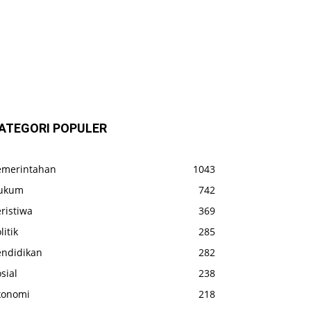
ATEGORI POPULER
emerintahan
1043
ukum
742
ristiwa
369
litik
285
endidikan
282
sial
238
konomi
218