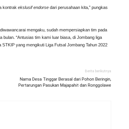
ta kontrak
ekslusif
endorse
dari perusahaan kita,” pungkas
t diwawancarai mengaku, sudah mempersiapkan tim pada
ua bulan. “Antusias tim kami luar biasa, di Jombang liga
iswa STKIP yang mengikuti Liga Futsal Jombang Tahun 2022
Berita berikutnya
Nama Desa Tinggar Berasal dari Pohon Beringin,
Pertarungan Pasukan Majapahit dan Ronggolawe