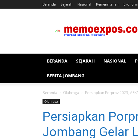
Beranda
Sejarah
Nasional
Pemerintahan
Ekonomi
memoexpos.co
BERANDA
SEJARAH
NASIONAL
P
BERITA JOMBANG
Beranda
Olahraga
Persiapkan Porprov 2023, AFKA
Olahraga
Persiapkan Porp
Jombang Gelar L